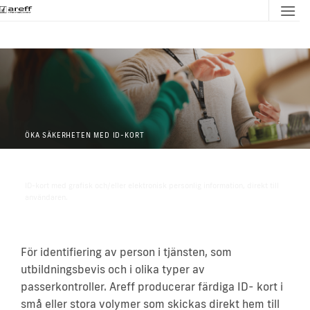
Skip
to
content
ÖKA SÄKERHETEN MED ID-KORT
ID-Kort
ID-kort med grafisk och/eller elektronisk personlig information, direkt till
användaren.
För identifiering av person i tjänsten, som
utbildningsbevis och i olika typer av
passerkontroller. Areff producerar färdiga ID- kort i
små eller stora volymer som skickas direkt hem till