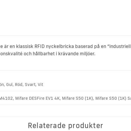
 är en klassisk RFID nyckelbricka baserad på en “industriel
ionskvalité och hållbarhet i krävande miljöer.
ön, Gul, Röd, Svart, Vit
4102, Mifare DESFire EV1 4K, Mifare S50 (1K), Mifare S50 (1K) Sa
Relaterade produkter