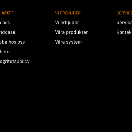
 AREFF
VI ERBJUDER
SERVIC
 oss
Vi erbjuder
Servic
ndcase
Våra produkter
Kontak
bba hos oss
Våra system
heter
tegritetspolicy