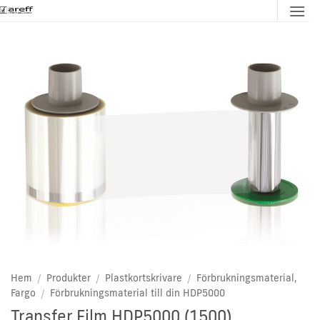
Skip
to
content
Hem
/
Produkter
/
Plastkortskrivare
/
Förbrukningsmaterial,
Fargo
/
Förbrukningsmaterial till din HDP5000
Transfer Film HDP5000 (1500)