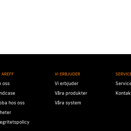
 AREFF
VI ERBJUDER
SERVIC
 oss
Vi erbjuder
Servic
ndcase
Våra produkter
Kontak
bba hos oss
Våra system
heter
tegritetspolicy