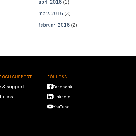
april 2016
(1)
mars 2016
(3)
februari 2016
(2)
E OCH SUPPORT
FÖLJ OSS
e & support
Facebook
ta oss
LinkedIn
YouTube