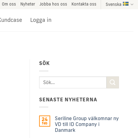
Om oss
Nyheter
Jobba hos oss
Kontakta oss
Svenska
Kundcase
Logga in
SÖK
SENASTE NYHETERNA
Seriline Group välkomnar ny
24
feb
VD till ID Company i
Danmark