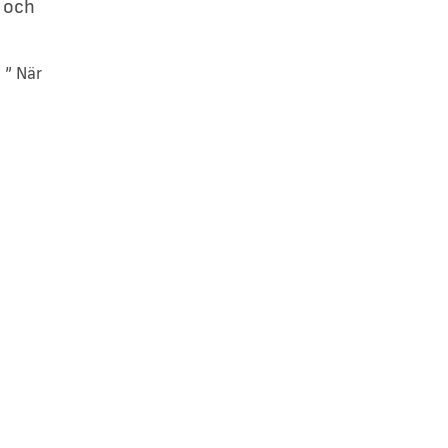
 och
 ” När