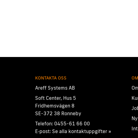
KONTAKTA OSS
OM
Areff Systems AB
Om
Soft Center, Hus 5
Ku
Fridhemsvägen 8
Jo
SE-372 38 Ronneby
Ny
Telefon:
0455-61 66 00
In
E‑post:
Se alla kontaktuppgifter »