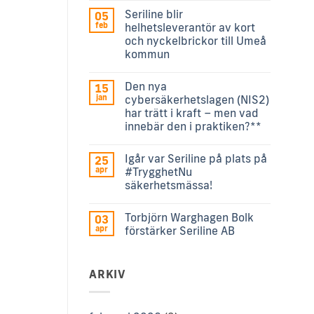
Seriline blir
05
feb
helhetsleverantör av kort
och nyckelbrickor till Umeå
kommun
Den nya
15
jan
cybersäkerhetslagen (NIS2)
har trätt i kraft – men vad
innebär den i praktiken?**
Igår var Seriline på plats på
25
apr
#TrygghetNu
säkerhetsmässa!
Torbjörn Warghagen Bolk
03
apr
förstärker Seriline AB
ARKIV