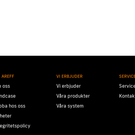
 AREFF
VI ERBJUDER
SERVIC
 oss
Vi erbjuder
Servic
ndcase
Våra produkter
Kontak
bba hos oss
Våra system
heter
tegritetspolicy