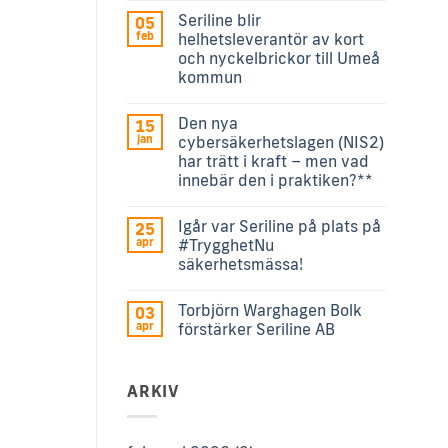
Seriline blir
05
feb
helhetsleverantör av kort
och nyckelbrickor till Umeå
kommun
Den nya
15
jan
cybersäkerhetslagen (NIS2)
har trätt i kraft – men vad
innebär den i praktiken?**
Igår var Seriline på plats på
25
apr
#TrygghetNu
säkerhetsmässa!
Torbjörn Warghagen Bolk
03
apr
förstärker Seriline AB
ARKIV