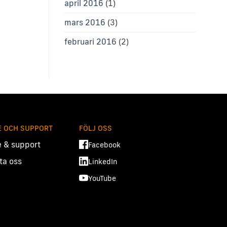
april 2016
(1)
mars 2016
(3)
februari 2016
(2)
E OCH SUPPORT
FÖLJ OSS
e & support
Facebook
ta oss
LinkedIn
YouTube