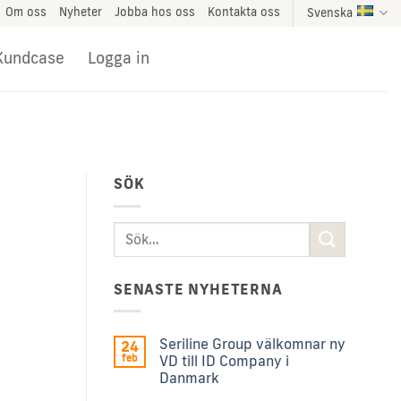
Om oss
Nyheter
Jobba hos oss
Kontakta oss
Svenska
Kundcase
Logga in
SÖK
SENASTE NYHETERNA
Seriline Group välkomnar ny
24
feb
VD till ID Company i
Danmark