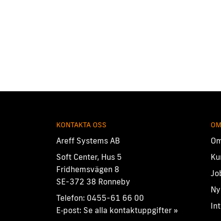
KONTAKTA OSS
OM
Areff Systems AB
Om
Soft Center, Hus 5
Ku
Fridhemsvägen 8
Jo
SE-372 38 Ronneby
Ny
Telefon:
0455-61 66 00
In
E‑post:
Se alla kontaktuppgifter »