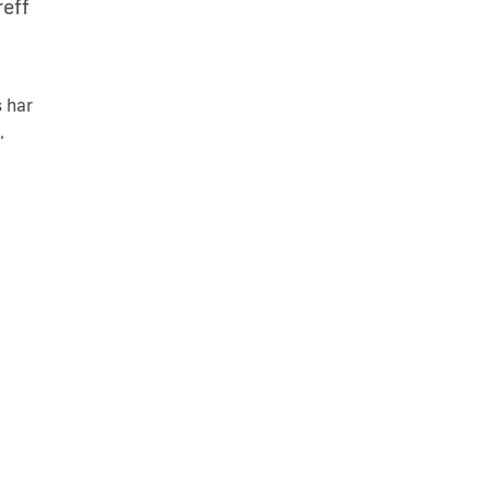
reff
 har
.