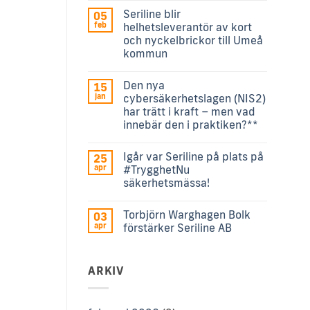
Seriline blir
05
feb
helhetsleverantör av kort
och nyckelbrickor till Umeå
kommun
Den nya
15
jan
cybersäkerhetslagen (NIS2)
har trätt i kraft – men vad
innebär den i praktiken?**
Igår var Seriline på plats på
25
apr
#TrygghetNu
säkerhetsmässa!
Torbjörn Warghagen Bolk
03
apr
förstärker Seriline AB
ARKIV