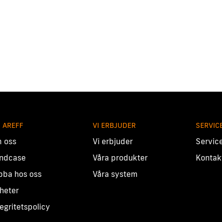
 AREFF
VI ERBJUDER
SERVIC
 oss
Vi erbjuder
Servic
ndcase
Våra produkter
Kontak
bba hos oss
Våra system
heter
tegritetspolicy