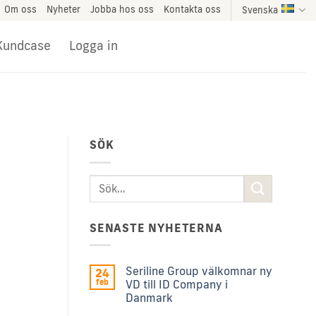
Om oss
Nyheter
Jobba hos oss
Kontakta oss
Svenska
Kundcase
Logga in
SÖK
SENASTE NYHETERNA
Seriline Group välkomnar ny
24
feb
VD till ID Company i
Danmark