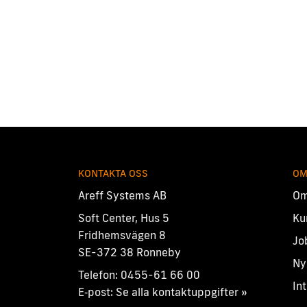
KONTAKTA OSS
OM
Areff Systems AB
Om
Soft Center, Hus 5
Ku
Fridhemsvägen 8
Jo
SE-372 38 Ronneby
Ny
Telefon:
0455-61 66 00
In
E‑post:
Se alla kontaktuppgifter »