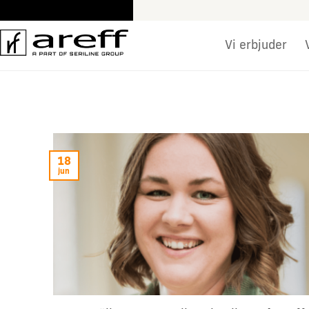
Skip
to
content
Vi erbjuder
18
jun