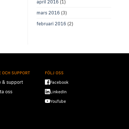
april 2016
(1)
mars 2016
(3)
februari 2016
(2)
E OCH SUPPORT
FÖLJ OSS
e & support
Facebook
ta oss
LinkedIn
YouTube