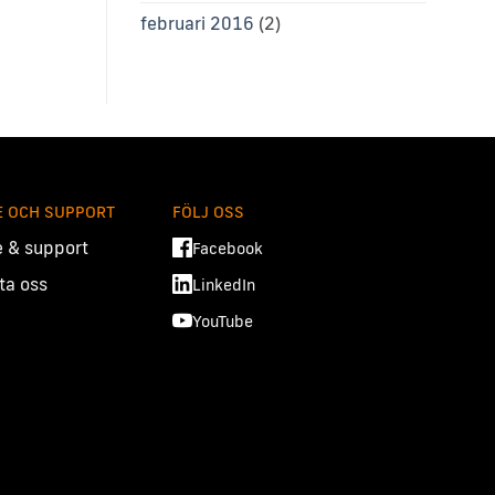
februari 2016
(2)
E OCH SUPPORT
FÖLJ OSS
e & support
Facebook
ta oss
LinkedIn
YouTube