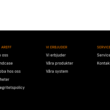
 AREFF
VI ERBJUDER
SERVIC
 oss
Vi erbjuder
Servic
ndcase
Våra produkter
Kontak
bba hos oss
Våra system
heter
tegritetspolicy