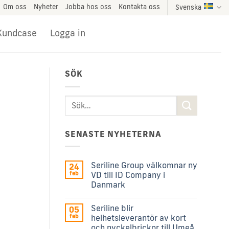
Om oss
Nyheter
Jobba hos oss
Kontakta oss
Svenska
Kundcase
Logga in
SÖK
SENASTE NYHETERNA
Seriline Group välkomnar ny
24
feb
VD till ID Company i
Danmark
Seriline blir
05
feb
helhetsleverantör av kort
och nyckelbrickor till Umeå