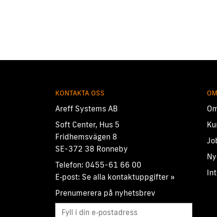
KONTAKTA OSS
OM
Areff Systems AB
Om
Soft Center, Hus 5
Ku
Fridhemsvägen 8
Jo
SE-372 38 Ronneby
Ny
Telefon:
0455-61 66 00
In
E‑post:
Se alla kontaktuppgifter »
Prenumerera på nyhetsbrev