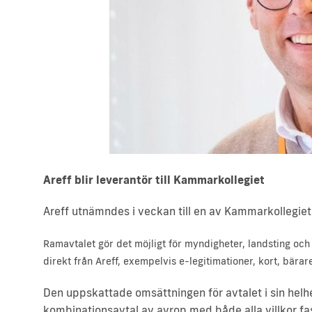
Areff blir leverantör till Kammarkollegiet
Areff utnämndes i veckan till en av Kammarkollegiet
Ramavtalet gör det möjligt för myndigheter, landsting och
direkt från Areff, exempelvis e-legitimationer, kort, bärare
Den uppskattade omsättningen för avtalet i sin helhe
kombinationsavtal av avrop med både alla villkor f