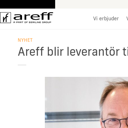
Skip
to
content
Vi erbjuder
NYHET
Areff blir leverantör