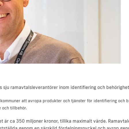
s sju ramavtalsleverantörer inom identifiering och behörighet
 kommuner att avropa produkter och tjänster för identifiering och 
 och tillbehör.
t är ca 350 miljoner kronor, tillika maximalt värde. Ramavtale
astställda genom en särskild fördelningsnyckel och avrop ge