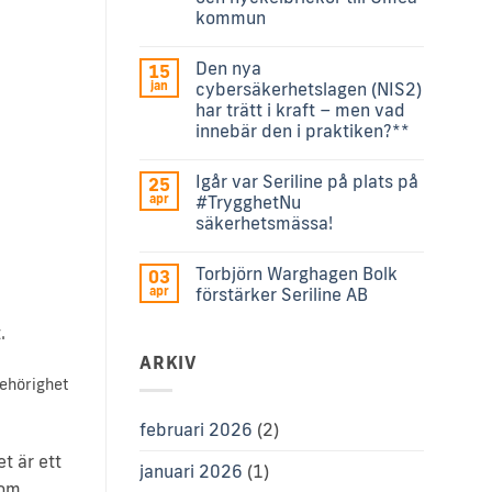
kommun
Den nya
15
jan
cybersäkerhetslagen (NIS2)
har trätt i kraft – men vad
innebär den i praktiken?**
Igår var Seriline på plats på
25
apr
#TrygghetNu
säkerhetsmässa!
Torbjörn Warghagen Bolk
03
apr
förstärker Seriline AB
.
ARKIV
behörighet
februari 2026
(2)
t är ett
januari 2026
(1)
nom