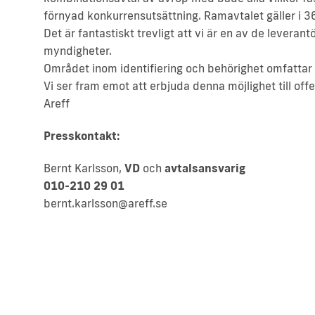
förnyad konkurrensutsättning. Ramavtalet gäller i 3
Det är fantastiskt trevligt att vi är en av de leveran
myndigheter.
Området inom identifiering och behörighet omfattar
Vi ser fram emot att erbjuda denna möjlighet till off
Areff
Presskontakt:
Bernt Karlsson,
VD
och
avtalsansvarig
010-210 29 01
bernt.karlsson@areff.se