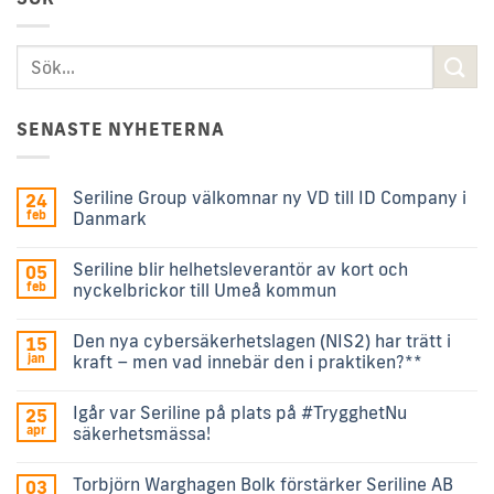
SENASTE NYHETERNA
Seriline Group välkomnar ny VD till ID Company i
24
feb
Danmark
Seriline blir helhetsleverantör av kort och
05
feb
nyckelbrickor till Umeå kommun
Den nya cybersäkerhetslagen (NIS2) har trätt i
15
jan
kraft – men vad innebär den i praktiken?**
Igår var Seriline på plats på #TrygghetNu
25
apr
säkerhetsmässa!
Torbjörn Warghagen Bolk förstärker Seriline AB
03