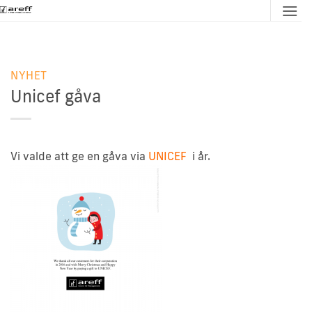
Skip
to
content
NYHET
Unicef gåva
Vi valde att ge en gåva via
UNICEF
i år.