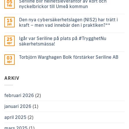
Seriline blir helhetsleverantör av kort och
05
feb
nyckelbrickor till Umeå kommun
Den nya cybersäkerhetslagen (NIS2) har trätt i
15
jan
kraft – men vad innebär den i praktiken?**
Igår var Seriline på plats på #TrygghetNu
25
apr
säkerhetsmässa!
Torbjörn Warghagen Bolk förstärker Seriline AB
03
apr
ARKIV
februari 2026
(2)
januari 2026
(1)
april 2025
(2)
mars 2025
(1)