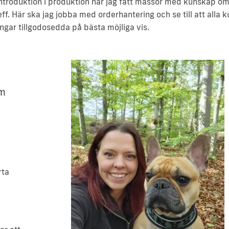
 introduktion i produktion har jag fått massor med kunskap om
ff. Här ska jag jobba med orderhantering och se till att alla k
ingar tillgodosedda på bästa möjliga vis.
om
rta