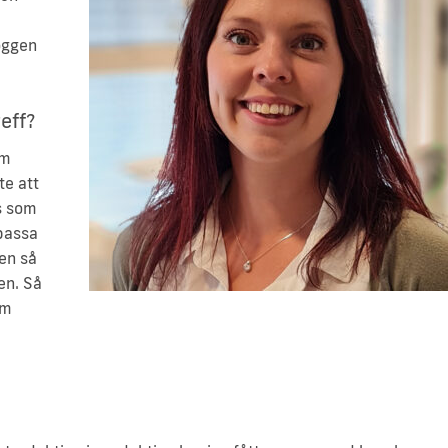
oggen
eff?
om
te att
s som
 passa
ten så
en. Så
om