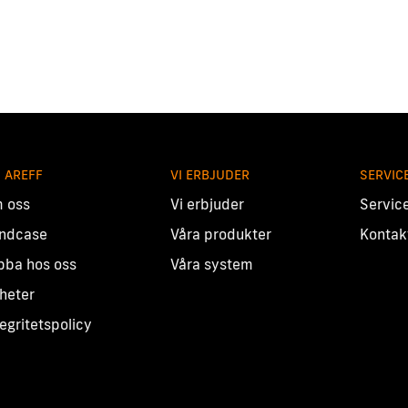
 AREFF
VI ERBJUDER
SERVIC
 oss
Vi erbjuder
Servic
ndcase
Våra produkter
Kontak
bba hos oss
Våra system
heter
tegritetspolicy