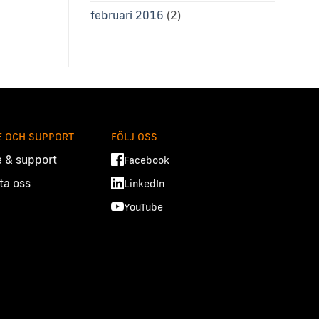
februari 2016
(2)
E OCH SUPPORT
FÖLJ OSS
e & support
Facebook
ta oss
LinkedIn
YouTube