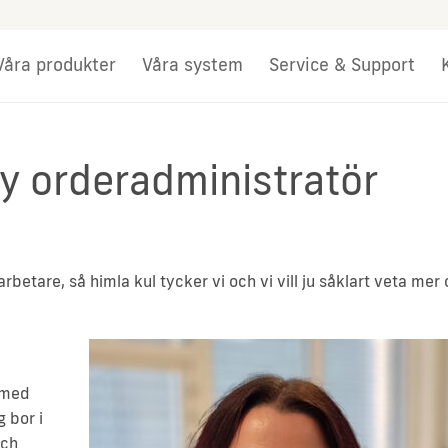
Våra produkter
Våra system
Service & Support
 orderadministratör
rbetare, så himla kul tycker vi och vi vill ju såklart veta mer
 med
 bor i
och