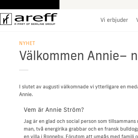
Skip
to
content
Vi erbjuder
NYHET
Välkommen Annie– ny
I slutet av augusti välkomnade vi ytterligare en meda
Annie.
Vem är Annie Ström?
Jag är en glad och social person som tillsammans
man, två energirika grabbar och en fransk bulldogg
en villa i Ronneby. Förutom att umgås med familj 