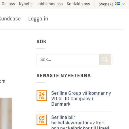
Om oss
Nyheter
Jobba hos oss
Kontakta oss
Svenska
Kundcase
Logga in
SÖK
SENASTE NYHETERNA
 om
Seriline Group välkomnar ny
24
feb
VD till ID Company i
Danmark
Seriline blir
05
feb
helhetsleverantör av kort
och nyckelbrickor till Umeå