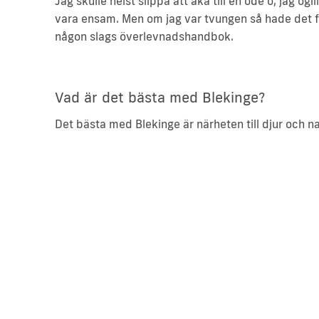
Jag skulle helst slippa att åka till en öde ö, jag ogil
vara ensam. Men om jag var tvungen så hade det få
någon slags överlevnadshandbok.
Vad är det bästa med Blekinge?
Det bästa med Blekinge är närheten till djur och n