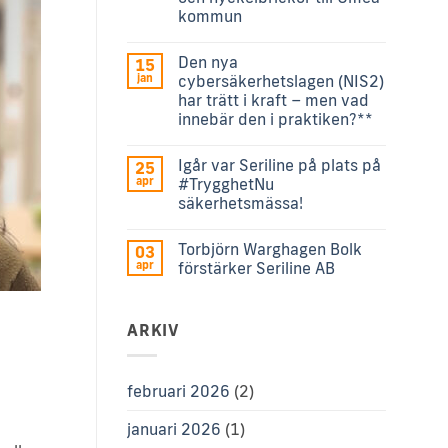
kommun
Den nya
15
jan
cybersäkerhetslagen (NIS2)
har trätt i kraft – men vad
innebär den i praktiken?**
Igår var Seriline på plats på
25
apr
#TrygghetNu
säkerhetsmässa!
Torbjörn Warghagen Bolk
03
apr
förstärker Seriline AB
ARKIV
februari 2026
(2)
januari 2026
(1)