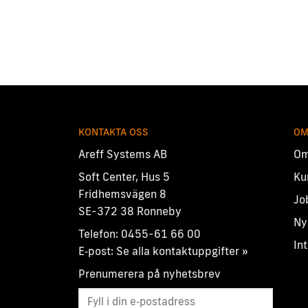
KONTAKTA OSS
OM
Areff Systems AB
Om
Soft Center, Hus 5
Ku
Fridhemsvägen 8
Jo
SE-372 38 Ronneby
Ny
Telefon:
0455-61 66 00
In
E‑post:
Se alla kontaktuppgifter »
Prenumerera på nyhetsbrev