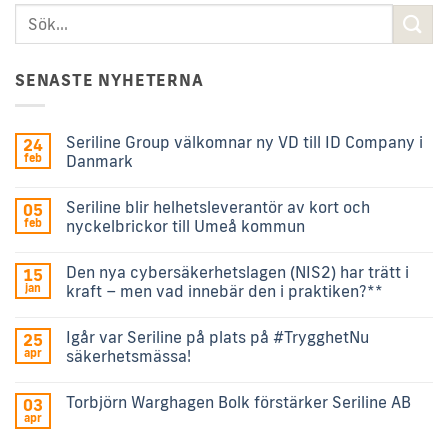
SENASTE NYHETERNA
Seriline Group välkomnar ny VD till ID Company i
24
feb
Danmark
Seriline blir helhetsleverantör av kort och
05
feb
nyckelbrickor till Umeå kommun
Den nya cybersäkerhetslagen (NIS2) har trätt i
15
jan
kraft – men vad innebär den i praktiken?**
Igår var Seriline på plats på #TrygghetNu
25
apr
säkerhetsmässa!
Torbjörn Warghagen Bolk förstärker Seriline AB
03
apr